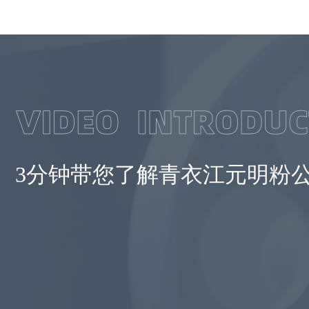
3分钟带您了解青衣江元明粉