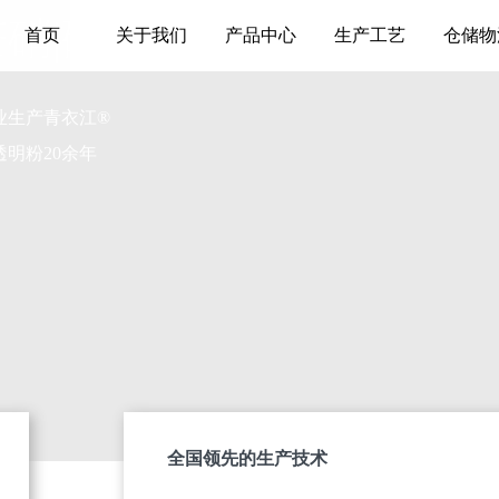
芒硝|硫酸钠
首页
关于我们
产品中心
生产工艺
仓储物
业生产青衣江®
明粉20余年
全国领先的生产技术