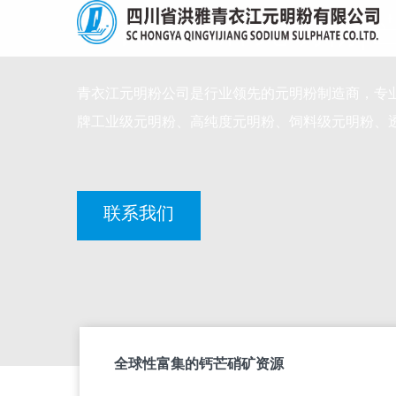
青衣江® 牌元明粉|
青衣江元明粉公司是行业领先的元明粉制造商，专
牌工业级元明粉、高纯度元明粉、饲料级元明粉、透
联系我们
全球性富集的钙芒硝矿资源