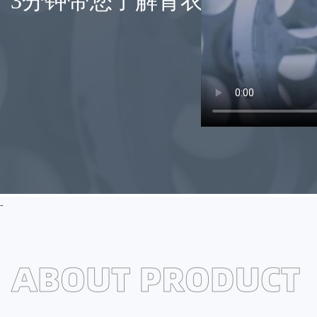
3分钟带您了解青衣江元明粉
-