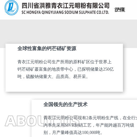
首
关
产
生
仓
可
新
联
页
于
品
产
储
持
闻
系
全球性富集的钙芒硝矿资源
我
中
工
物
续
资
我
青衣江元明粉公司生产所用的原料矿区位于世界上
们
心
艺
流
发
讯
们
钙芒硝矿蕞富集的地质带中心，已探明储量达250亿
吨，硫酸钠储量大、品质高、易开采。
展
全国领先的生产技术
青衣江元明粉公司现有2条元明粉生产线，在全行
内率先采用MVR制硝工艺，年产能跨越百万吨级
别，月产量峰值高达100,000吨。