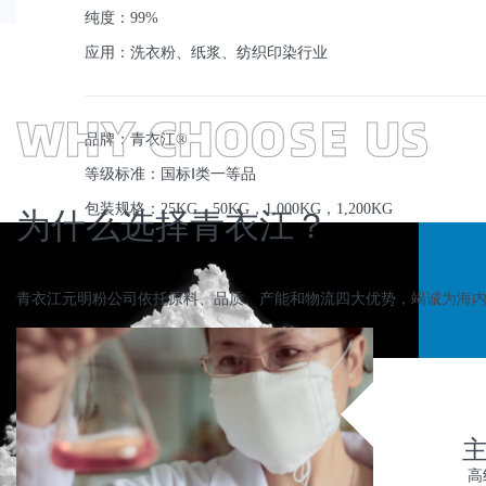
纯度：99%
应用：洗衣粉、纸浆、纺织印染行业
品牌：青衣江®
等级标准：国标Ⅰ类一等品
包装规格：25KG，50KG，1,000KG，1,200KG
为什么选择青衣江？
青衣江元明粉公司依托原料、品质、产能和物流四大优势，竭诚为海
主
高