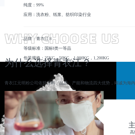
纯度：99%
应用：洗衣粉、纸浆、纺织印染行业
品牌：青衣江®
等级标准：国标Ⅰ类一等品
包装规格：25KG，50KG，1,000KG，1,200KG
为什么选择青衣江？
青衣江元明粉公司依托原料、品质、产能和物流四大优势，竭诚为海
主
高