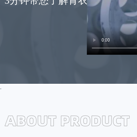
3分钟带您了解青衣江元明粉
-