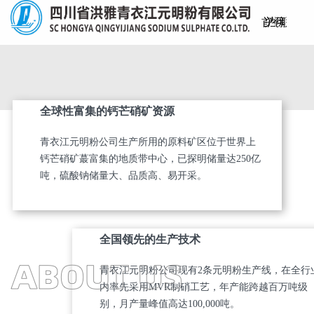
首
关
产
生
仓
可
新
联
页
于
品
产
储
持
闻
系
全球性富集的钙芒硝矿资源
我
中
工
物
续
资
我
青衣江元明粉公司生产所用的原料矿区位于世界上
们
心
艺
流
发
讯
们
钙芒硝矿蕞富集的地质带中心，已探明储量达250亿
吨，硫酸钠储量大、品质高、易开采。
展
全国领先的生产技术
青衣江元明粉公司现有2条元明粉生产线，在全行
内率先采用MVR制硝工艺，年产能跨越百万吨级
别，月产量峰值高达100,000吨。