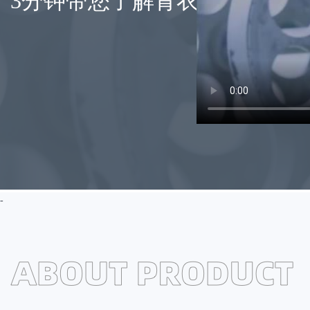
3分钟带您了解青衣江元明粉
-