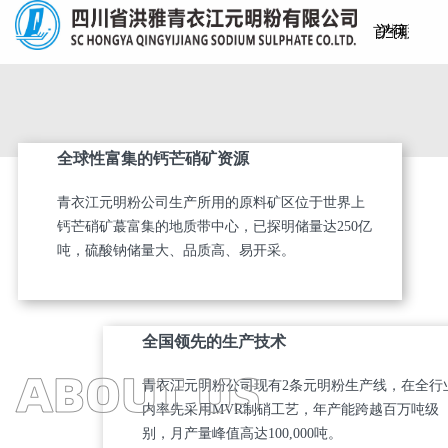
首
关
产
生
仓
可
新
联
页
于
品
产
储
持
闻
系
全球性富集的钙芒硝矿资源
我
中
工
物
续
资
我
青衣江元明粉公司生产所用的原料矿区位于世界上
们
心
艺
流
发
讯
们
钙芒硝矿蕞富集的地质带中心，已探明储量达250亿
吨，硫酸钠储量大、品质高、易开采。
展
全国领先的生产技术
青衣江元明粉公司现有2条元明粉生产线，在全行
内率先采用MVR制硝工艺，年产能跨越百万吨级
别，月产量峰值高达100,000吨。