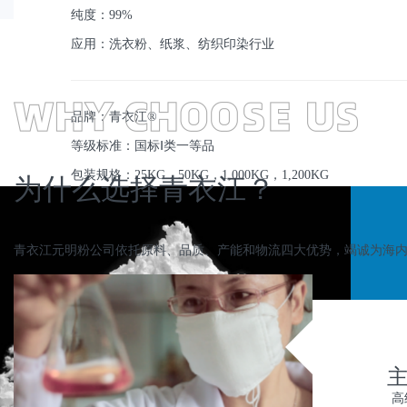
纯度：99%
应用：洗衣粉、纸浆、纺织印染行业
品牌：青衣江®
等级标准：国标Ⅰ类一等品
包装规格：25KG，50KG，1,000KG，1,200KG
为什么选择青衣江？
青衣江元明粉公司依托原料、品质、产能和物流四大优势，竭诚为海
主
高