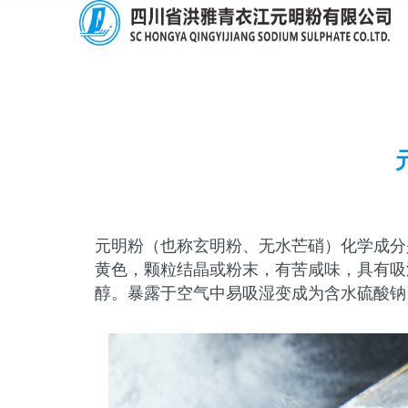
首页/ 新闻资讯 /产品知识 /详情
元明粉（也称玄明粉、无水芒硝）化学成分是硫
黄色，颗粒结晶或粉末，有苦咸味，具有吸温性
醇。暴露于空气中易吸湿变成为含水硫酸钠