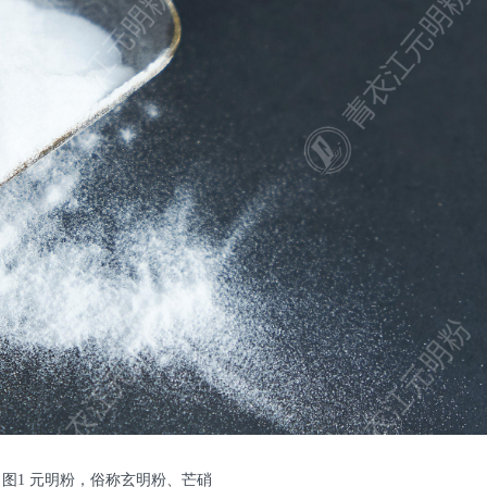
图1 元明粉，俗称玄明粉、芒硝