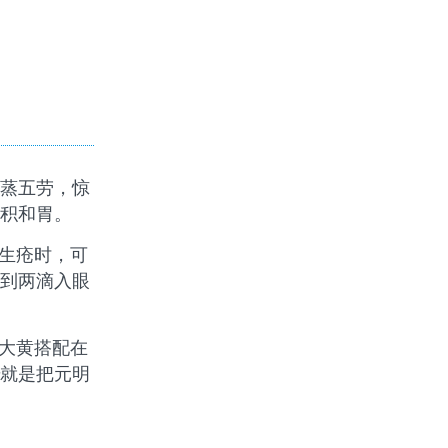
蒸五劳，惊
积和胃。
生疮时，可
到两滴入眼
大黄搭配在
就是把元明