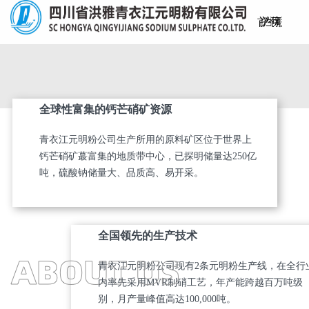
首
关
产
生
仓
可
新
联
页
于
品
产
储
持
闻
系
全球性富集的钙芒硝矿资源
我
中
工
物
续
资
我
青衣江元明粉公司生产所用的原料矿区位于世界上
们
心
艺
流
发
讯
们
钙芒硝矿蕞富集的地质带中心，已探明储量达250亿
吨，硫酸钠储量大、品质高、易开采。
展
全国领先的生产技术
青衣江元明粉公司现有2条元明粉生产线，在全行
内率先采用MVR制硝工艺，年产能跨越百万吨级
别，月产量峰值高达100,000吨。