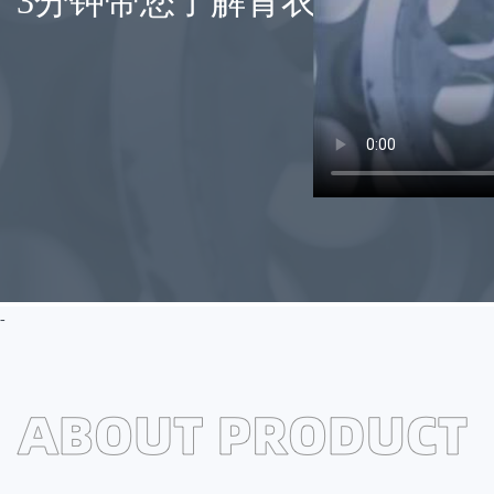
3分钟带您了解青衣江元明粉
-