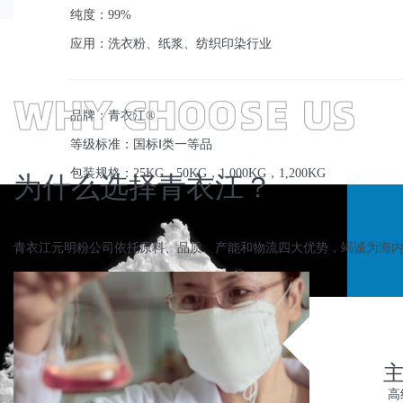
纯度：99%
应用：洗衣粉、纸浆、纺织印染行业
品牌：青衣江®
等级标准：国标Ⅰ类一等品
包装规格：25KG，50KG，1,000KG，1,200KG
为什么选择青衣江？
青衣江元明粉公司依托原料、品质、产能和物流四大优势，竭诚为海
主
高